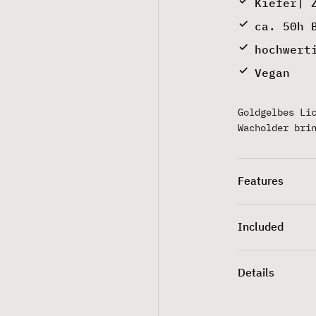
Kiefer| 
ca. 50h 
hochwert
Vegan
Goldgelbes Li
Wacholder bri
Features
Included
Details