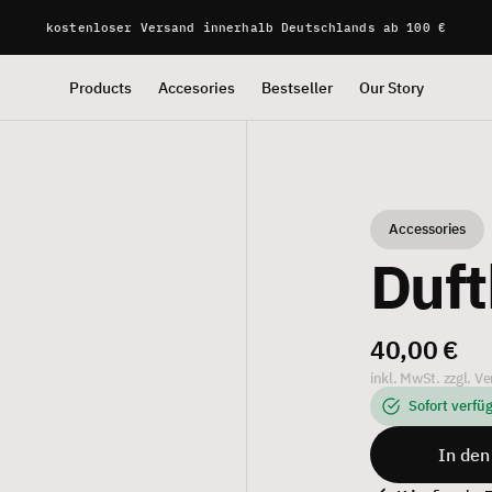
kostenloser Versand innerhalb Deutschlands ab 100 €
Products
Accesories
Bestseller
Our Story
Accessories
Duf
40,00 €
inkl. MwSt. zzgl. V
Sofort verfü
In de