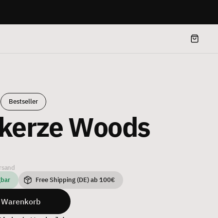
Bestseller
tkerze Woods
ersand
gbar
Free Shipping (DE) ab 100€
n Warenkorb