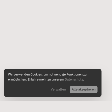
Wir verwenden Cookies, um notwendige Funktionen zu
ermöglichen. Erfahre mehr zu unserem
Datenschutz
.
Funktionale
(Notwendig)
Funktionale Cookies
ermöglichen grundlegende Funktionen und sind für die
Verwalten
Alle akzeptieren
einwandfreie Funktion der Website erforderlich.
Marketing
(Optional)
Marketing Cookies werden von
Drittanbietern verwendet, um personalisierte Werbung