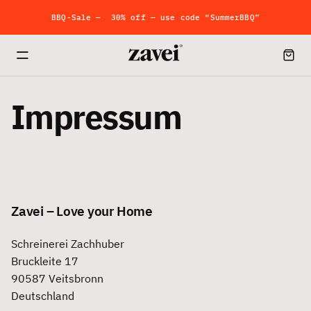
BBQ-Sale — 30% off — use code “SummerBBQ”
kostenloser Versand innerhalb Deutschlands ab 100 €
Impressum
Zavei – Love your Home
Schreinerei Zachhuber
Bruckleite 17
90587 Veitsbronn
Deutschland