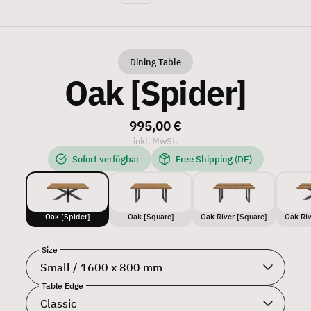
Dining Table
Oak [Spider]
995,00 €
inkl. MwSt.
Sofort verfügbar
Free Shipping (DE)
Oak [Spider]
Oak [Square]
Oak River [Square]
Oak Riv
Size
Table Edge