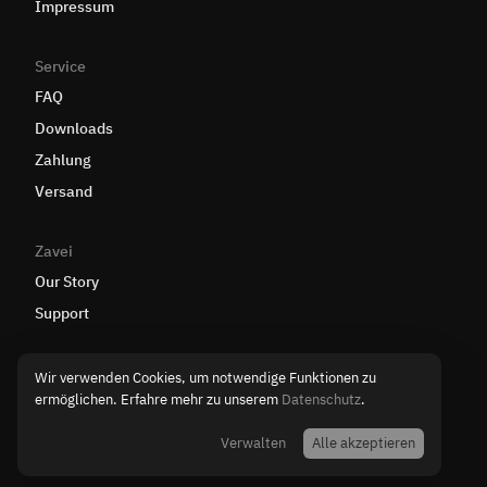
Impressum
Service
FAQ
Downloads
Zahlung
Versand
Zavei
Our Story
Support
Wir verwenden Cookies, um notwendige Funktionen zu
ermöglichen. Erfahre mehr zu unserem
Datenschutz
.
Funktionale
(Notwendig)
Funktionale Cookies
ermöglichen grundlegende Funktionen und sind für die
Verwalten
Alle akzeptieren
einwandfreie Funktion der Website erforderlich.