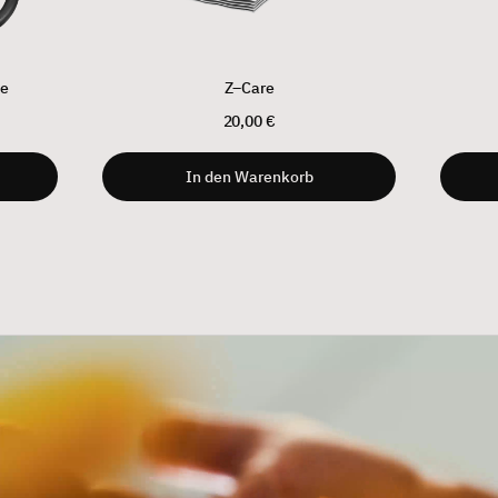
ge
Z–Care
20,00 €
In den Warenkorb