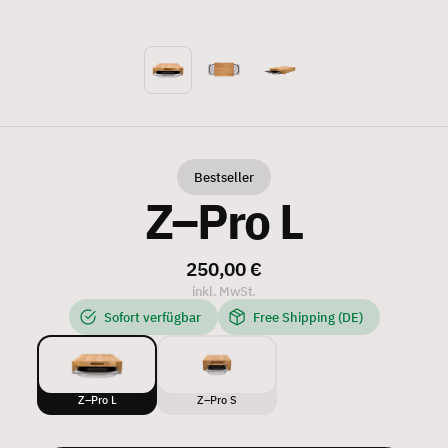
Bestseller
Z–Pro L
250,00 €
inkl. MwSt.
Sofort verfügbar
Free Shipping (DE)
Z–Pro L
Z–Pro S